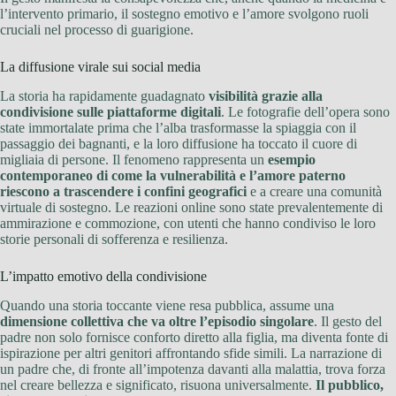
l’intervento primario, il sostegno emotivo e l’amore svolgono ruoli
cruciali nel processo di guarigione.
La diffusione virale sui social media
La storia ha rapidamente guadagnato
visibilità grazie alla
condivisione sulle piattaforme digitali
. Le fotografie dell’opera sono
state immortalate prima che l’alba trasformasse la spiaggia con il
passaggio dei bagnanti, e la loro diffusione ha toccato il cuore di
migliaia di persone. Il fenomeno rappresenta un
esempio
contemporaneo di come la vulnerabilità e l’amore paterno
riescono a trascendere i confini geografici
e a creare una comunità
virtuale di sostegno. Le reazioni online sono state prevalentemente di
ammirazione e commozione, con utenti che hanno condiviso le loro
storie personali di sofferenza e resilienza.
L’impatto emotivo della condivisione
Quando una storia toccante viene resa pubblica, assume una
dimensione collettiva che va oltre l’episodio singolare
. Il gesto del
padre non solo fornisce conforto diretto alla figlia, ma diventa fonte di
ispirazione per altri genitori affrontando sfide simili. La narrazione di
un padre che, di fronte all’impotenza davanti alla malattia, trova forza
nel creare bellezza e significato, risuona universalmente.
Il pubblico,