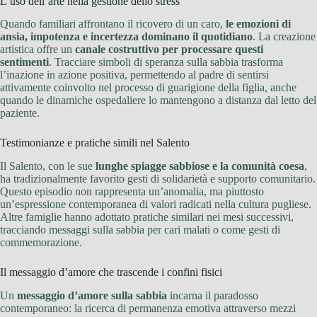
L’uso dell’arte nella gestione dello stress
Quando familiari affrontano il ricovero di un caro,
le emozioni di
ansia, impotenza e incertezza dominano il quotidiano
. La creazione
artistica offre un
canale costruttivo per processare questi
sentimenti
. Tracciare simboli di speranza sulla sabbia trasforma
l’inazione in azione positiva, permettendo al padre di sentirsi
attivamente coinvolto nel processo di guarigione della figlia, anche
quando le dinamiche ospedaliere lo mantengono a distanza dal letto del
paziente.
Testimonianze e pratiche simili nel Salento
Il Salento, con le sue
lunghe spiagge sabbiose e la comunità coesa
,
ha tradizionalmente favorito gesti di solidarietà e supporto comunitario.
Questo episodio non rappresenta un’anomalia, ma piuttosto
un’espressione contemporanea di valori radicati nella cultura pugliese.
Altre famiglie hanno adottato pratiche similari nei mesi successivi,
tracciando messaggi sulla sabbia per cari malati o come gesti di
commemorazione.
Il messaggio d’amore che trascende i confini fisici
Un
messaggio d’amore sulla sabbia
incarna il paradosso
contemporaneo: la ricerca di permanenza emotiva attraverso mezzi