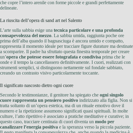
che copre l’intero arenile con forme piccole e grandi perfettamente
delineate.
La riuscita dell’opera di sand art nel Salento
L’arte sulla sabbia esige una
tecnica particolare e una profonda
consapevolezza del mezzo
. La sabbia umida, raggiunta poche ore
prima dell’alba quando il bagnasciuga è ancora umido e compatto,
rappresenta il momento ideale per tracciare figure durature ma destinate
a scomparire. Il padre ha sfruttato questa finestra temporale per creare
un’
opera che potesse essere fotografata e condivisa
prima che le
onde e il tempo la cancellassero definitivamente. I cuori, realizzati con
strumenti semplici, si distinguono nettamente sul fondale sabbiato,
creando un contrasto visivo particolarmente toccante.
Il significato nascosto dietro ogni cuore
Secondo le testimonianze, il genitore ha spiegato che
ogni singolo
cuore rappresenta un pensiero positivo
indirizzato alla figlia. Non si
tratta soltanto di un’opera estetica, ma di un rituale emotivo dove il
numero e la ripetizione assumono significati quasi spirituali. In molte
culture, l’atto ripetitivo è associato a pratiche meditative e curative; in
questo caso, tracciare centinaia di cuori diventa un
modo per
canalizzare l’energia positiva
e la speranza verso la piccola paziente.
Il gesto manifesta la consapevolezza che, anche quando la medicina è