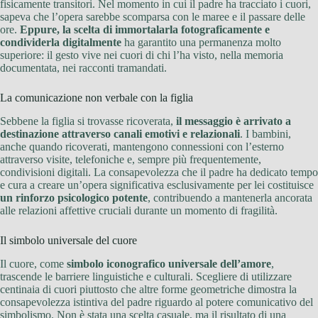
fisicamente transitori. Nel momento in cui il padre ha tracciato i cuori,
sapeva che l’opera sarebbe scomparsa con le maree e il passare delle
ore.
Eppure, la scelta di immortalarla fotograficamente e
condividerla digitalmente
ha garantito una permanenza molto
superiore: il gesto vive nei cuori di chi l’ha visto, nella memoria
documentata, nei racconti tramandati.
La comunicazione non verbale con la figlia
Sebbene la figlia si trovasse ricoverata,
il messaggio è arrivato a
destinazione attraverso canali emotivi e relazionali
. I bambini,
anche quando ricoverati, mantengono connessioni con l’esterno
attraverso visite, telefoniche e, sempre più frequentemente,
condivisioni digitali. La consapevolezza che il padre ha dedicato tempo
e cura a creare un’opera significativa esclusivamente per lei costituisce
un rinforzo psicologico potente
, contribuendo a mantenerla ancorata
alle relazioni affettive cruciali durante un momento di fragilità.
Il simbolo universale del cuore
Il cuore, come
simbolo iconografico universale dell’amore
,
trascende le barriere linguistiche e culturali. Scegliere di utilizzare
centinaia di cuori piuttosto che altre forme geometriche dimostra la
consapevolezza istintiva del padre riguardo al potere comunicativo del
simbolismo. Non è stata una scelta casuale, ma il risultato di una