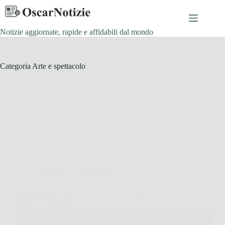
Salta
al
contenuto
Notizie aggiornate, rapide e affidabili dal mondo
Categoria
Arte e spettacolo
Programmi e programmi TV
Garante della Privacy e caso Report: cosa succede e
perché fa discutere