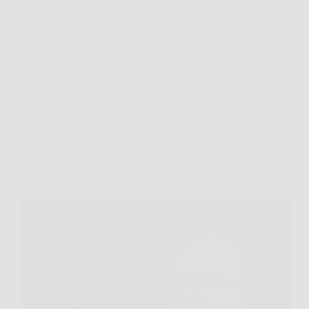
interesse e irregolarità nella gestione, portando
diverse forze politiche a chiedere l’azzeramento
del…
OscarNotizie
11 Novembre 2025
Notizie su celebrità e spettacolo
Carlo Verdone e la sua passione per la farmacia, tra
ascolto e consigli spontanei