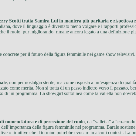
rry Scotti tratta Samira Lui in maniera più paritaria e rispettosa 
aliana, dove il linguaggio è diventato meno volgare e i rapporti profess
o che il ruolo, pur migliorando, rimane ancora legato a una definizione p
 concrete per il futuro della figura femminile nei game show televisivi
nale
, non per nostalgia sterile, ma come risposta a un’esigenza di quali
zzato come merita. Non si tratta di un passo indietro verso il passato, b
esso di un programma. La showgirl sottolinea come la valletta non dovreb
 di nomenclatura e di percezione del ruolo
, da “valletta” a “co-cond
e dell’importanza della figura femminile nel programma. Barale sostiene 
tive o riduttive che il termine potrebbe evocare in alcuni contesti. La 