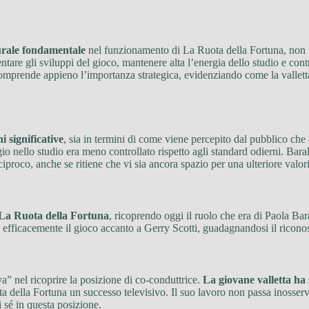
urale fondamentale
nel funzionamento di La Ruota della Fortuna, non 
ntare gli sviluppi del gioco, mantenere alta l’energia dello studio e con
mprende appieno l’importanza strategica, evidenziando come la valletta n
i significative
, sia in termini di come viene percepito dal pubblico che
io nello studio era meno controllato rispetto agli standard odierni. Baral
reciproco, anche se ritiene che vi sia ancora spazio per una ulteriore va
a La Ruota della Fortuna
, ricoprendo oggi il ruolo che era di Paola Bara
 efficacemente il gioco accanto a Gerry Scotti, guadagnandosi il riconos
a” nel ricoprire la posizione di co-conduttrice.
La giovane valletta ha
a della Fortuna un successo televisivo. Il suo lavoro non passa inosserv
 sé in questa posizione.