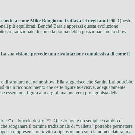
rispetto a come Mike Bongiorno trattava lei negli anni ’90
. Questo
ionali più equilibrati. Benché Barale apprezzi questa evoluzione
iuttosto tradizionale di come la donna debba posizionarsi nello show.
.
La sua visione prevede una rivalutazione complessiva di come il
tà e di struttura nel game show. Ella suggerisce che Samira Lui potrebbe
ensì di un riconoscimento che certe figure televisive, adeguatamente
be essere una figura ai margini, ma una vera protagonista della
uttrice” o “braccio destro”**. Questo non è un semplice cambio di
che sdoganare il termine tradizionale di “valletta” potrebbe permettere
proposta rappresenta un invito a ripensare non solo la nomenclatura, ma