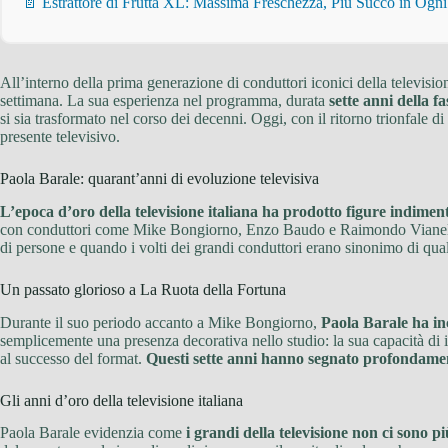
📄 Estrattore di Frutta XL: Massima Freschezza, Più Succo in Ogn
All’interno della prima generazione di conduttori iconici della televisi
settimana. La sua esperienza nel programma, durata
sette anni della f
si sia trasformato nel corso dei decenni. Oggi, con il ritorno trionfale di
presente televisivo.
Paola Barale: quarant’anni di evoluzione televisiva
L’epoca d’oro della televisione italiana ha prodotto figure indiment
con conduttori come Mike Bongiorno, Enzo Baudo e Raimondo Vianello. 
di persone e quando i volti dei grandi conduttori erano sinonimo di qual
Un passato glorioso a La Ruota della Fortuna
Durante il suo periodo accanto a Mike Bongiorno,
Paola Barale ha inc
semplicemente una presenza decorativa nello studio: la sua capacità di i
al successo del format.
Questi sette anni hanno segnato profondamen
Gli anni d’oro della televisione italiana
Paola Barale evidenzia come
i grandi della televisione non ci sono pi