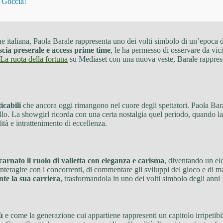
i Goccia!
one italiana, Paola Barale rappresenta uno dei volti simbolo di un’epoca 
ascia preserale e access prime time
, le ha permesso di osservare da vic
La ruota della fortuna
su Mediaset con una nuova veste, Barale rapprese
icabili
che ancora oggi rimangono nel cuore degli spettatori. Paola Bara
La showgirl ricorda con una certa nostalgia quel periodo, quando la 
ità e intrattenimento di eccellenza.
arnato il ruolo di valletta con eleganza e carisma
, diventando un el
nteragire con i concorrenti, di commentare gli sviluppi del gioco e di ma
te la sua carriera
, trasformandola in uno dei volti simbolo degli anni ’
ù
e come la generazione cui appartiene rappresenti un capitolo irripetibil