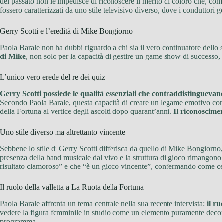
del passato non le impedisce di riconoscere il merito di coloro che, com
fossero caratterizzati da uno stile televisivo diverso, dove i conduttori
Gerry Scotti e l’eredità di Mike Bongiorno
Paola Barale non ha dubbi riguardo a chi sia il vero continuatore dell
di Mike
, non solo per la capacità di gestire un game show di successo,
L’unico vero erede del re dei quiz
Gerry Scotti possiede le qualità essenziali che contraddistinguev
Secondo Paola Barale, questa capacità di creare un legame emotivo con 
della Fortuna al vertice degli ascolti dopo quarant’anni.
Il riconoscime
Uno stile diverso ma altrettanto vincente
Sebbene lo stile di Gerry Scotti differisca da quello di Mike Bongiorno
presenza della band musicale dal vivo e la struttura di gioco rimangono 
risultato clamoroso” e che “è un gioco vincente”, confermando come cert
Il ruolo della valletta a La Ruota della Fortuna
Paola Barale affronta un tema centrale nella sua recente intervista:
il r
vedere la figura femminile in studio come un elemento puramente decorat
programma.