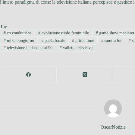
l’intero paradigma di come la televisione italiana percepisce e gestisce
Tag
#
co conduttrice
#
evoluzione ruolo femminile
#
game show mediaset
#
mike bongiorno
#
paola barale
#
prime time
#
samira lui
#
st
#
televisione italiana anni 90
#
valletta televisiva
OscarNotizie