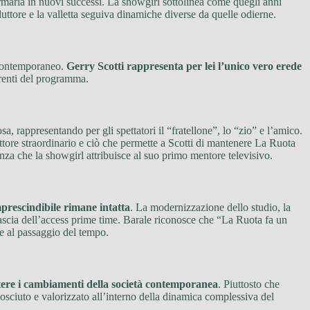
ormarla in nuovi successi. La showgirl sottolinea come quegli anni
duttore e la valletta seguiva dinamiche diverse da quelle odierne.
o contemporaneo.
Gerry Scotti rappresenta per lei l’unico vero erede
rrenti del programma.
sa, rappresentando per gli spettatori il “fratellone”, lo “zio” e l’amico.
ore straordinario e ciò che permette a Scotti di mantenere La Ruota
nza che la showgirl attribuisce al suo primo mentore televisivo.
prescindibile rimane intatta
. La modernizzazione dello studio, la
 fascia dell’access prime time. Barale riconosce che “La Ruota fa un
re al passaggio del tempo.
ettere i cambiamenti della società contemporanea
. Piuttosto che
osciuto e valorizzato all’interno della dinamica complessiva del