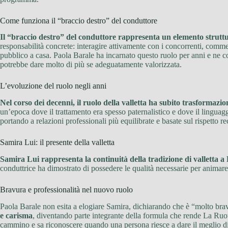
Come funziona il “braccio destro” del conduttore
Il “braccio destro” del conduttore rappresenta un elemento strutt
responsabilità concrete: interagire attivamente con i concorrenti, comme
pubblico a casa. Paola Barale ha incarnato questo ruolo per anni e ne co
potrebbe dare molto di più se adeguatamente valorizzata.
L’evoluzione del ruolo negli anni
Nel corso dei decenni, il ruolo della valletta ha subito trasformazion
un’epoca dove il trattamento era spesso paternalistico e dove il linguagg
portando a relazioni professionali più equilibrate e basate sul rispetto 
Samira Lui: il presente della valletta
Samira Lui rappresenta la continuità della tradizione di valletta 
conduttrice ha dimostrato di possedere le qualità necessarie per animare
Bravura e professionalità nel nuovo ruolo
Paola Barale non esita a elogiare Samira, dichiarando che è “molto brav
e carisma
, diventando parte integrante della formula che rende La Ruot
cammino e sa riconoscere quando una persona riesce a dare il meglio di