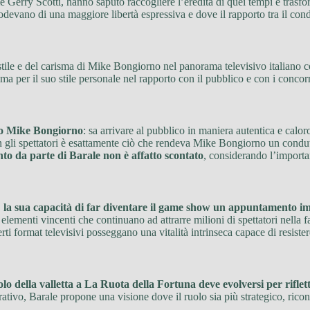
e Gerry Scotti, hanno saputo raccogliere l’eredità di quei tempi e trasf
 godevano di una maggiore libertà espressiva e dove il rapporto tra il con
o stile e del carisma di Mike Bongiorno nel panorama televisivo italian
 ma per il suo stile personale nel rapporto con il pubblico e con i conco
ano Mike Bongiorno
: sa arrivare al pubblico in maniera autentica e caloro
gli spettatori è esattamente ciò che rendeva Mike Bongiorno un condutt
nto da parte di Barale non è affatto scontato
, considerando l’importa
,
la sua capacità di far diventare il game show un appuntamento im
elementi vincenti che continuano ad attrarre milioni di spettatori nella
i format televisivi posseggano una vitalità intrinseca capace di resiste
uolo della valletta a La Ruota della Fortuna deve evolversi per rifl
ivo, Barale propone una visione dove il ruolo sia più strategico, ricon