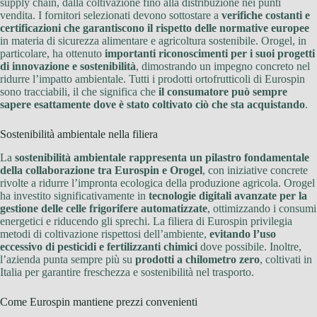
supply chain, dalla coltivazione fino alla distribuzione nei punti
vendita. I fornitori selezionati devono sottostare a
verifiche costanti e
certificazioni che garantiscono il rispetto delle normative europee
in materia di sicurezza alimentare e agricoltura sostenibile. Orogel, in
particolare, ha ottenuto
importanti riconoscimenti per i suoi progetti
di innovazione e sostenibilità
, dimostrando un impegno concreto nel
ridurre l’impatto ambientale. Tutti i prodotti ortofrutticoli di Eurospin
sono tracciabili, il che significa che
il consumatore può sempre
sapere esattamente dove è stato coltivato ciò che sta acquistando
.
Sostenibilità ambientale nella filiera
La
sostenibilità ambientale rappresenta un pilastro fondamentale
della collaborazione tra Eurospin e Orogel
, con iniziative concrete
rivolte a ridurre l’impronta ecologica della produzione agricola. Orogel
ha investito significativamente in
tecnologie digitali avanzate per la
gestione delle celle frigorifere automatizzate
, ottimizzando i consumi
energetici e riducendo gli sprechi. La filiera di Eurospin privilegia
metodi di coltivazione rispettosi dell’ambiente,
evitando l’uso
eccessivo di pesticidi e fertilizzanti chimici
dove possibile. Inoltre,
l’azienda punta sempre più su
prodotti a chilometro zero
, coltivati in
Italia per garantire freschezza e sostenibilità nel trasporto.
Come Eurospin mantiene prezzi convenienti