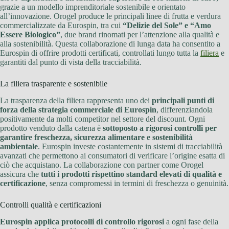
grazie a un modello imprenditoriale sostenibile e orientato
all’innovazione. Orogel produce le principali linee di frutta e verdura
commercializzate da Eurospin, tra cui
“Delizie del Sole” e “Amo
Essere Biologico”
, due brand rinomati per l’attenzione alla qualità e
alla sostenibilità. Questa collaborazione di lunga data ha consentito a
Eurospin di offrire prodotti certificati, controllati lungo tutta la
filiera
e
garantiti dal punto di vista della tracciabilità.
La filiera trasparente e sostenibile
La trasparenza della filiera rappresenta uno dei
principali punti di
forza della strategia commerciale di Eurospin
, differenziandola
positivamente da molti competitor nel settore del discount. Ogni
prodotto venduto dalla catena è
sottoposto a rigorosi controlli per
garantire freschezza, sicurezza alimentare e sostenibilità
ambientale
. Eurospin investe costantemente in sistemi di tracciabilità
avanzati che permettono ai consumatori di verificare l’origine esatta di
ciò che acquistano. La collaborazione con partner come Orogel
assicura che
tutti i prodotti rispettino standard elevati di qualità e
certificazione
, senza compromessi in termini di freschezza o genuinità.
Controlli qualità e certificazioni
Eurospin applica protocolli di controllo rigorosi
a ogni fase della