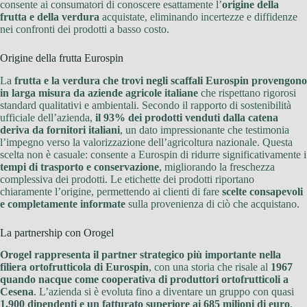
consente ai consumatori di conoscere esattamente l’
origine della
frutta e della verdura
acquistate, eliminando incertezze e diffidenze
nei confronti dei prodotti a basso costo.
Origine della frutta Eurospin
La
frutta e la verdura che trovi negli scaffali Eurospin provengono
in larga misura da aziende agricole italiane
che rispettano rigorosi
standard qualitativi e ambientali. Secondo il rapporto di sostenibilità
ufficiale dell’azienda,
il 93% dei prodotti venduti dalla catena
deriva da fornitori italiani
, un dato impressionante che testimonia
l’impegno verso la valorizzazione dell’agricoltura nazionale. Questa
scelta non è casuale: consente a Eurospin di ridurre significativamente i
tempi di trasporto e conservazione
, migliorando la freschezza
complessiva dei prodotti. Le etichette dei prodotti riportano
chiaramente l’origine, permettendo ai clienti di fare
scelte consapevoli
e completamente informate
sulla provenienza di ciò che acquistano.
La partnership con Orogel
Orogel rappresenta il partner strategico più importante nella
filiera ortofrutticola di Eurospin
, con una storia che risale al
1967
quando nacque come cooperativa di produttori ortofrutticoli a
Cesena
. L’azienda si è evoluta fino a diventare un gruppo con quasi
1.900 dipendenti e un fatturato superiore ai 685 milioni di euro
,