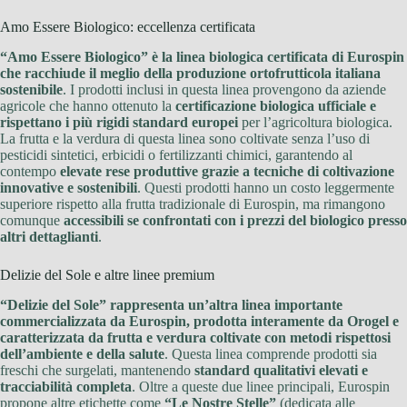
Amo Essere Biologico: eccellenza certificata
“Amo Essere Biologico” è la linea biologica certificata di Eurospin
che racchiude il meglio della produzione ortofrutticola italiana
sostenibile
. I prodotti inclusi in questa linea provengono da aziende
agricole che hanno ottenuto la
certificazione biologica ufficiale e
rispettano i più rigidi standard europei
per l’agricoltura biologica.
La frutta e la verdura di questa linea sono coltivate senza l’uso di
pesticidi sintetici, erbicidi o fertilizzanti chimici, garantendo al
contempo
elevate rese produttive grazie a tecniche di coltivazione
innovative e sostenibili
. Questi prodotti hanno un costo leggermente
superiore rispetto alla frutta tradizionale di Eurospin, ma rimangono
comunque
accessibili se confrontati con i prezzi del biologico presso
altri dettaglianti
.
Delizie del Sole e altre linee premium
“Delizie del Sole” rappresenta un’altra linea importante
commercializzata da Eurospin, prodotta interamente da Orogel e
caratterizzata da frutta e verdura coltivate con metodi rispettosi
dell’ambiente e della salute
. Questa linea comprende prodotti sia
freschi che surgelati, mantenendo
standard qualitativi elevati e
tracciabilità completa
. Oltre a queste due linee principali, Eurospin
propone altre etichette come
“Le Nostre Stelle”
(dedicata alle