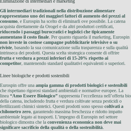
Eliminazione di intermediari e marketing
Gli intermediari tradizionali nella distribuzione alimentare
rappresentano uno dei maggiori fattori di aumento dei prezzi al
consumo
, e Eurospin ha scelto di eliminarli ove possibile. La catena
acquista direttamente da Orogel e da altri produttori certificati,
riducendo i passaggi burocratici e logistici che tipicamente
aumentano il costo finale
. Per quanto riguarda il marketing, Eurospin
non investe in costose campagne pubblicitarie televisive o su
riviste
, basando la sua comunicazione sulla trasparenza e sulla qualità
intrinseca dei prodotti. Questa scelta strategica consente di offrire
frutta e verdura a prezzi inferiori di 15-20% rispetto ai
competitor
, mantenendo standard qualitativi equivalenti o superiori.
Linee biologiche e prodotti sostenibili
Eurospin offre una
ampia gamma di prodotti biologici e sostenibili
che rispettano rigorosi standard ambientali e normative europee. La
linea
“Amo Essere Biologico”
rappresenta l’eccellenza nell’offerta bio
della catena, includendo frutta e verdura coltivate senza pesticidi o
fertilizzanti chimici sintetici. Questi prodotti sono spesso
coltivati a
chilometro zero
, garantendo massima freschezza e ridotto impatto
ambientale legato ai trasporti. L’impegno di Eurospin nel settore
biologico dimostra che la
convenienza economica non deve mai
significare sacrificio della qualità o della sostenibilità
.