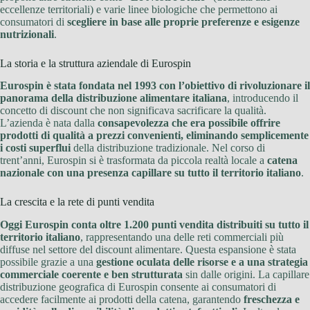
eccellenze territoriali) e varie linee biologiche che permettono ai
consumatori di
scegliere in base alle proprie preferenze e esigenze
nutrizionali
.
La storia e la struttura aziendale di Eurospin
Eurospin è stata fondata nel 1993 con l’obiettivo di rivoluzionare il
panorama della distribuzione alimentare italiana
, introducendo il
concetto di discount che non significava sacrificare la qualità.
L’azienda è nata dalla
consapevolezza che era possibile offrire
prodotti di qualità a prezzi convenienti, eliminando semplicemente
i costi superflui
della distribuzione tradizionale. Nel corso di
trent’anni, Eurospin si è trasformata da piccola realtà locale a
catena
nazionale con una presenza capillare su tutto il territorio italiano
.
La crescita e la rete di punti vendita
Oggi Eurospin conta oltre 1.200 punti vendita distribuiti su tutto il
territorio italiano
, rappresentando una delle reti commerciali più
diffuse nel settore del discount alimentare. Questa espansione è stata
possibile grazie a una
gestione oculata delle risorse e a una strategia
commerciale coerente e ben strutturata
sin dalle origini. La capillare
distribuzione geografica di Eurospin consente ai consumatori di
accedere facilmente ai prodotti della catena, garantendo
freschezza e