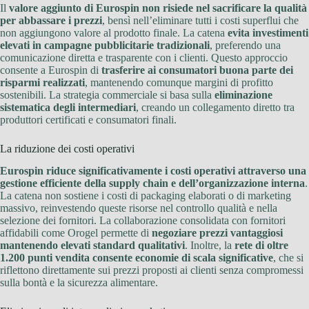
Il
valore aggiunto di Eurospin non risiede nel sacrificare la qualità
per abbassare i prezzi
, bensì nell’eliminare tutti i costi superflui che
non aggiungono valore al prodotto finale. La catena
evita investimenti
elevati in campagne pubblicitarie tradizionali
, preferendo una
comunicazione diretta e trasparente con i clienti. Questo approccio
consente a Eurospin di
trasferire ai consumatori buona parte dei
risparmi realizzati
, mantenendo comunque margini di profitto
sostenibili. La strategia commerciale si basa sulla
eliminazione
sistematica degli intermediari
, creando un collegamento diretto tra
produttori certificati e consumatori finali.
La riduzione dei costi operativi
Eurospin riduce significativamente i costi operativi attraverso una
gestione efficiente della supply chain e dell’organizzazione interna
.
La catena non sostiene i costi di packaging elaborati o di marketing
massivo, reinvestendo queste risorse nel controllo qualità e nella
selezione dei fornitori. La collaborazione consolidata con fornitori
affidabili come Orogel permette di
negoziare prezzi vantaggiosi
mantenendo elevati standard qualitativi
. Inoltre, la
rete di oltre
1.200 punti vendita consente economie di scala significative
, che si
riflettono direttamente sui prezzi proposti ai clienti senza compromessi
sulla bontà e la sicurezza alimentare.