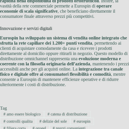
rapidità nella disponibilità di prodotti ortofrutticoli
. Inoltre, la
vastità della rete commerciale permette a Eurospin di
operare
economie di scala significative
, che beneficiano direttamente il
consumatore finale attraverso prezzi più competitivi.
Innovazione e servizi digitali
Eurospin ha sviluppato un sistema di vendita online integrato che
sfrutta la rete capillare dei 1.200+ punti vendita
, permettendo ai
clienti di acquistare comodamente da casa e ricevere i prodotti
direttamente al domicilio oppure ritirarli in negozio. Questo modello di
distribuzione omnichannel rappresenta una
evoluzione moderna e
coerente con la filosofia originaria dell’azienda
, mantenendo i prezzi
accessibili anche per gli acquisti online. La
integrazione tra canale
fisico e digitale offre ai consumatori flessibilità e comodità
, mentre
consente a Eurospin di mantenere efficienze operative e di ridurre
ulteriormente i costi di distribuzione.
Tag
#
amo essere biologico
#
catena di distribuzione
#
controlli qualita
#
delizie del sole
#
eurospin
#
filiera corta
#
orogel
#
prezzi convenienti