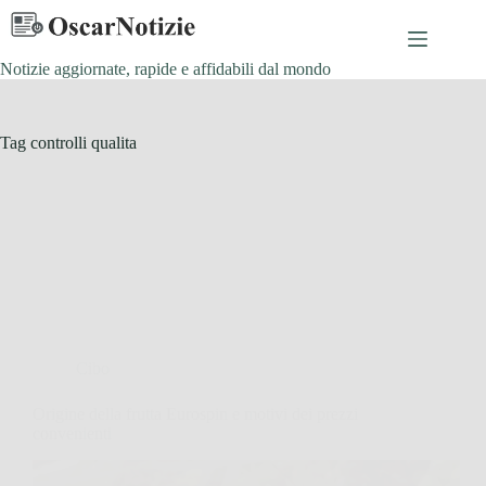
Salta
al
contenuto
Notizie aggiornate, rapide e affidabili dal mondo
Tag
controlli qualita
Cibo
Origine della frutta Eurospin e motivi dei prezzi
convenienti