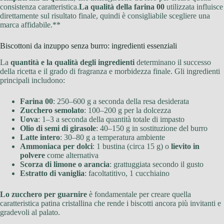
consistenza caratteristica.
La qualità della farina 00
utilizzata influisce
direttamente sul risultato finale, quindi è consigliabile scegliere una
marca affidabile.**
Biscottoni da inzuppo senza burro: ingredienti essenziali
La
quantità e la qualità degli ingredienti
determinano il successo
della ricetta e il grado di fragranza e morbidezza finale. Gli ingredienti
principali includono:
Farina 00
: 250–600 g a seconda della resa desiderata
Zucchero semolato
: 100–200 g per la dolcezza
Uova
: 1–3 a seconda della quantità totale di impasto
Olio di semi di girasole
: 40–150 g in sostituzione del burro
Latte intero
: 30–80 g a temperatura ambiente
Ammoniaca per dolci
: 1 bustina (circa 15 g) o
lievito in
polvere
come alternativa
Scorza di limone o arancia
: grattuggiata secondo il gusto
Estratto di vaniglia
: facoltatitivo, 1 cucchiaino
Lo zucchero per guarnire
è fondamentale per creare quella
caratteristica patina cristallina che rende i biscotti ancora più invitanti e
gradevoli al palato.