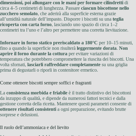
dimensioni, poi allungare con le mani per formare cilindretti
di
circa 4–5 centimetri di lunghezza. Passare
ciascun biscottone nello
zucchero semolato
, che aderirà alla superficie esterna grazie
all’umidità naturale dell’impasto. Disporre i biscotti su una
teglia
ricoperta con carta forno
, lasciando uno spazio di circa 1–2
centimetri tra l’uno e l’altro per permettere una corretta lievitazione.
Infornare in forno statico preriscaldato a 180°C
per 10–15 minuti,
fino a quando la superficie non risulterà
leggermente dorata
.
Non
aprire il forno durante la cottura
per evitare variazioni di
temperatura che potrebbero compromettere la riuscita dei biscotti. Una
volta sfornati,
lasciarli raffreddare completamente
su una griglia
prima di degustarli o riporli in contenitore ermetico.
Come ottenere biscotti sempre soffici e fragranti
La
consistenza morbida e friabile
è il tratto distintivo dei biscottoni
da inzuppo di qualità, e dipende da numerosi fattori tecnici e dalla
gestione corretta della ricetta. Mantenere questi parametri consente di
ottenere risultati consistenti
a ogni preparazione, evitando brutte
sorprese e delusioni.
Il ruolo dell’ammoniaca e del lievito