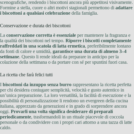
scenografiche, rendendo i biscottoni ancora più appetitosi visivamente.
Formine a stella, cuore o altri motivi stagionali permettono di
adattare
i biscottoni a qualsiasi celebrazione
della famiglia.
Conservazione e durata dei biscottoni
La
conservazione corretta è essenziale
per mantenere la fragranza e
la qualità dei biscottoni nel tempo.
Riporre i biscotti completamente
raffreddati in una scatola di latta ermetica
, preferibilmente lontano
da fonti di calore e umidità,
garantisce una durata di almeno 3–4
settimane
. Questo li rende ideali da preparare in anticipo per la
colazione della settimana o da portare con sé per spuntini fuori casa.
La ricetta che farà felici tutti
I
biscottoni da inzuppo senza burro
rappresentano la ricetta perfetta
per chi desidera coniugare semplicità, velocità e gusto autentico in
un’unica preparazione. La loro versatilità, la facilità di esecuzione e la
possibilità di personalizzazione li rendono un evergreen della cucina
italiana, apprezzato da generazioni e in grado di sorprendere ancora
oggi.
Provarli una volta significa desiderare di preparali
periodicamente
, trasformandoli in un rituale piacevole di coccola
personale o da condividere con i propri cari attorno a una tazza di latte
caldo.