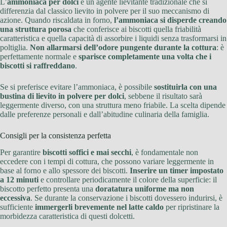
L’
ammoniaca per dolci
è un agente lievitante tradizionale che si
differenzia dal classico lievito in polvere per il suo meccanismo di
azione. Quando riscaldata in forno,
l’ammoniaca si disperde creando
una struttura porosa
che conferisce ai biscotti quella friabilità
caratteristica e quella capacità di assorbire i liquidi senza trasformarsi in
poltiglia.
Non allarmarsi dell’odore pungente durante la cottura
: è
perfettamente normale e
sparisce completamente una volta che i
biscotti si raffreddano
.
Se si preferisce evitare l’ammoniaca, è possibile
sostituirla con una
bustina di lievito in polvere per dolci
, sebbene il risultato sarà
leggermente diverso, con una struttura meno friabile. La scelta dipende
dalle preferenze personali e dall’abitudine culinaria della famiglia.
Consigli per la consistenza perfetta
Per garantire
biscotti soffici e mai secchi
, è fondamentale non
eccedere con i tempi di cottura, che possono variare leggermente in
base al forno e allo spessore dei biscotti.
Inserire un timer impostato
a 12 minuti
e controllare periodicamente il colore della superficie: il
biscotto perfetto presenta una
doratatura uniforme ma non
eccessiva
. Se durante la conservazione i biscotti dovessero indurirsi, è
sufficiente
immergerli brevemente nel latte caldo
per ripristinare la
morbidezza caratteristica di questi dolcetti.