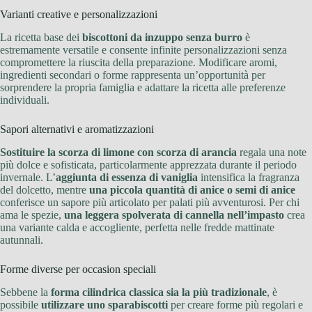
Varianti creative e personalizzazioni
La ricetta base dei
biscottoni da inzuppo senza burro
è
estremamente versatile e consente infinite personalizzazioni senza
compromettere la riuscita della preparazione. Modificare aromi,
ingredienti secondari o forme rappresenta un’opportunità per
sorprendere la propria famiglia e adattare la ricetta alle preferenze
individuali.
Sapori alternativi e aromatizzazioni
Sostituire la scorza di limone con scorza di arancia
regala una note
più dolce e sofisticata, particolarmente apprezzata durante il periodo
invernale. L’
aggiunta di essenza di vaniglia
intensifica la fragranza
del dolcetto, mentre
una piccola quantità di anice o semi di anice
conferisce un sapore più articolato per palati più avventurosi. Per chi
ama le spezie,
una leggera spolverata di cannella nell’impasto
crea
una variante calda e accogliente, perfetta nelle fredde mattinate
autunnali.
Forme diverse per occasion speciali
Sebbene la
forma cilindrica classica sia la più tradizionale
, è
possibile
utilizzare uno sparabiscotti
per creare forme più regolari e