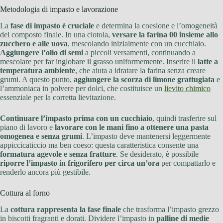
Metodologia di impasto e lavorazione
La
fase di impasto è cruciale
e determina la coesione e l’omogeneità
del composto finale. In una ciotola,
versare la farina 00 insieme allo
zucchero e alle uova
, mescolando inizialmente con un cucchiaio.
Aggiungere l’olio di semi
a piccoli versamenti, continuando a
mescolare per far inglobare il grasso uniformemente. Inserire il
latte a
temperatura ambiente
, che aiuta a idratare la farina senza creare
grumi. A questo punto,
aggiungere la scorza di limone grattugiata
e
l’ammoniaca in polvere per dolci, che costituisce un
lievito chimico
essenziale per la corretta lievitazione.
Continuare l’impasto prima con un cucchiaio
, quindi trasferire sul
piano di lavoro e
lavorare con le mani fino a ottenere una pasta
omogenea e senza grumi
. L’impasto deve mantenersi leggermente
appiccicaticcio ma ben coeso: questa caratteristica consente una
formatura agevole e senza fratture
. Se desiderato, è possibile
riporre l’impasto in frigorifero per circa un’ora
per compattarlo e
renderlo ancora più gestibile.
Cottura al forno
La
cottura rappresenta la fase finale
che trasforma l’impasto grezzo
in biscotti fragranti e dorati. Dividere l’impasto in
palline di medie