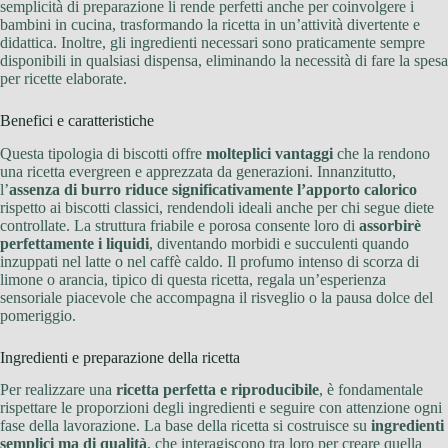
semplicità di preparazione li rende perfetti anche per coinvolgere i
bambini in cucina, trasformando la ricetta in un’attività divertente e
didattica. Inoltre, gli ingredienti necessari sono praticamente sempre
disponibili in qualsiasi dispensa, eliminando la necessità di fare la spesa
per ricette elaborate.
Benefici e caratteristiche
Questa tipologia di biscotti offre
molteplici vantaggi
che la rendono
una ricetta evergreen e apprezzata da generazioni. Innanzitutto,
l’
assenza di burro riduce significativamente l’apporto calorico
rispetto ai biscotti classici, rendendoli ideali anche per chi segue diete
controllate. La struttura friabile e porosa consente loro di
assorbirè
perfettamente i liquidi
, diventando morbidi e succulenti quando
inzuppati nel latte o nel caffè caldo. Il profumo intenso di scorza di
limone o arancia, tipico di questa ricetta, regala un’esperienza
sensoriale piacevole che accompagna il risveglio o la pausa dolce del
pomeriggio.
Ingredienti e preparazione della ricetta
Per realizzare una
ricetta perfetta e riproducibile
, è fondamentale
rispettare le proporzioni degli ingredienti e seguire con attenzione ogni
fase della lavorazione. La base della ricetta si costruisce su
ingredienti
semplici ma di qualità
, che interagiscono tra loro per creare quella