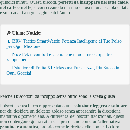
quindici minuti. Questi biscotti,
perfetti da inzuppare nel latte caldo,
nel caffè o nel tè
, si conservano benissimo chiusi in una scatola di latta
e sono adatti a ogni stagione dell’anno.
🔎 Ultime Notizie:
📄 BRV Tactics SmartWatch: Potenza Intelligente al Tuo Polso
per Ogni Missione
📄 Nice Pet: il comfort e la cura che il tuo amico a quattro
zampe merita
📄 Estrattore di Frutta XL: Massima Freschezza, Più Succo in
Ogni Goccia!
Perché i biscottoni da inzuppo senza burro sono la scelta giusta
I biscotti senza burro rappresentano una
soluzione leggera e salutare
per chi desidera un dolcetto goloso senza appesantire la digestione
mattutina o pomeridiana. A differenza dei biscotti tradizionali, questi
non contengono grassi saturi e si presentano come
un’alternativa
genuina e autentica
, proprio come le ricette delle nonne. La loro