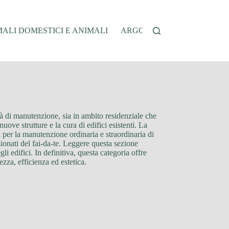
ALI DOMESTICI E ANIMALI
ARGOMENTI SENSIBILI
ità di manutenzione, sia in ambito residenziale che
uove strutture e la cura di edifici esistenti. La
ci per la manutenzione ordinaria e straordinaria di
ssionati del fai-da-te. Leggere questa sezione
li edifici. In definitiva, questa categoria offre
zza, efficienza ed estetica.