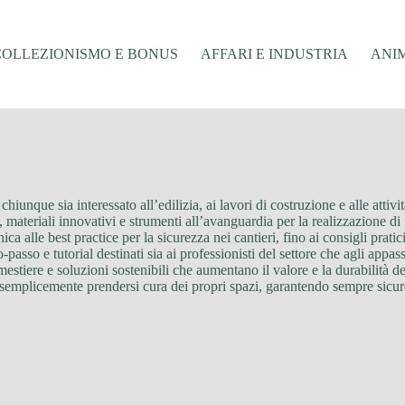
COLLEZIONISMO E BONUS
AFFARI E INDUSTRIA
ANIM
iunque sia interessato all’edilizia, ai lavori di costruzione e alle attiv
 materiali innovativi e strumenti all’avanguardia per la realizzazione di n
a alle best practice per la sicurezza nei cantieri, fino ai consigli prati
-passo e tutorial destinati sia ai professionisti del settore che agli appa
mestiere e soluzioni sostenibili che aumentano il valore e la durabilità deg
o semplicemente prendersi cura dei propri spazi, garantendo sempre sicure