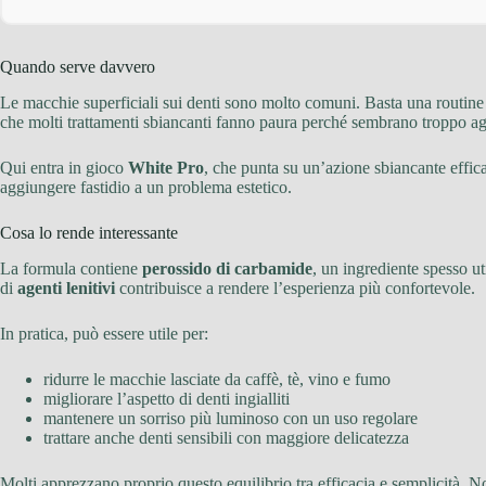
Quando serve davvero
Le macchie superficiali sui denti sono molto comuni. Basta una routine
che molti trattamenti sbiancanti fanno paura perché sembrano troppo ag
Qui entra in gioco
White Pro
, che punta su un’azione sbiancante effi
aggiungere fastidio a un problema estetico.
Cosa lo rende interessante
La formula contiene
perossido di carbamide
, un ingrediente spesso ut
di
agenti lenitivi
contribuisce a rendere l’esperienza più confortevole.
In pratica, può essere utile per:
ridurre le macchie lasciate da caffè, tè, vino e fumo
migliorare l’aspetto di denti ingialliti
mantenere un sorriso più luminoso con un uso regolare
trattare anche denti sensibili con maggiore delicatezza
Molti apprezzano proprio questo equilibrio tra efficacia e semplicità. 