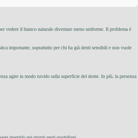
per vedere il bianco naturale diventare meno uniforme. Il problema è
stica importante, soprattutto per chi ha già denti sensibili e non vuole
enza agire in modo ruvido sulla superficie del dente. In più, la presenza
ta inserirlo nei propri gesti quotidiani.