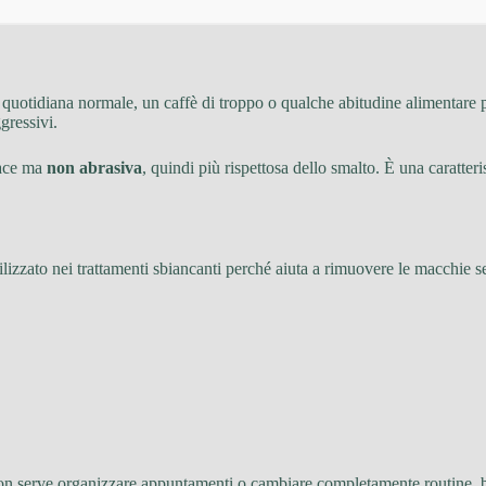
 quotidiana normale, un caffè di troppo o qualche abitudine alimentare 
gressivi.
cace ma
non abrasiva
, quindi più rispettosa dello smalto. È una caratteri
ilizzato nei trattamenti sbiancanti perché aiuta a rimuovere le macchie s
Non serve organizzare appuntamenti o cambiare completamente routine, bas