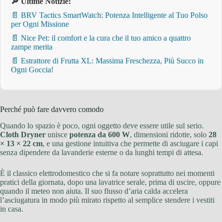
🔎 Ultime Notizie:
📄 BRV Tactics SmartWatch: Potenza Intelligente al Tuo Polso
per Ogni Missione
📄 Nice Pet: il comfort e la cura che il tuo amico a quattro
zampe merita
📄 Estrattore di Frutta XL: Massima Freschezza, Più Succo in
Ogni Goccia!
Perché può fare davvero comodo
Quando lo spazio è poco, ogni oggetto deve essere utile sul serio.
Cloth Dryner
unisce
potenza da 600 W
, dimensioni ridotte, solo
28
× 13 × 22 cm
, e una gestione intuitiva che permette di asciugare i capi
senza dipendere da lavanderie esterne o da lunghi tempi di attesa.
È il classico elettrodomestico che si fa notare soprattutto nei momenti
pratici della giornata, dopo una lavatrice serale, prima di uscire, oppure
quando il meteo non aiuta. Il suo flusso d’aria calda accelera
l’asciugatura in modo più mirato rispetto al semplice stendere i vestiti
in casa.