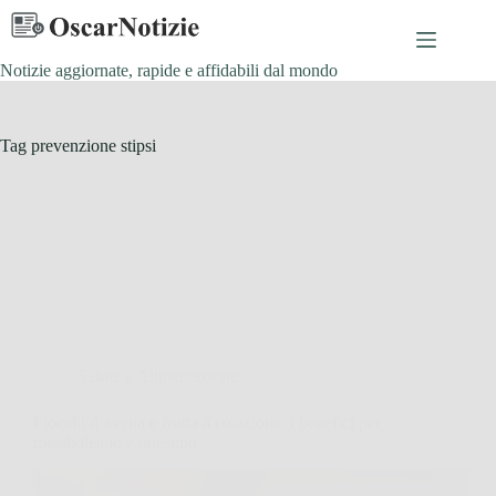
Salta
al
contenuto
Notizie aggiornate, rapide e affidabili dal mondo
Tag
prevenzione stipsi
Salute e Alimentazione
Fiocchi d’avena e frutta a colazione: i benefici per
metabolismo e intestino