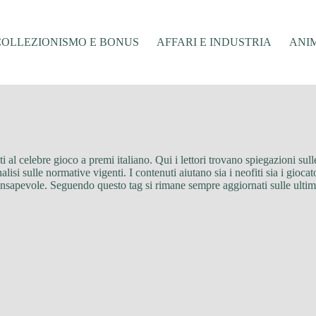
COLLEZIONISMO E BONUS
AFFARI E INDUSTRIA
ANIM
 al celebre gioco a premi italiano. Qui i lettori trovano spiegazioni sulle d
nalisi sulle normative vigenti. I contenuti aiutano sia i neofiti sia i gio
consapevole. Seguendo questo tag si rimane sempre aggiornati sulle ultim