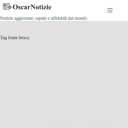
Salta
al
contenuto
Notizie aggiornate, rapide e affidabili dal mondo
Tag
frutta fresca
Salute e Alimentazione
Fiocchi d’avena e frutta a colazione: i benefici per
metabolismo e intestino