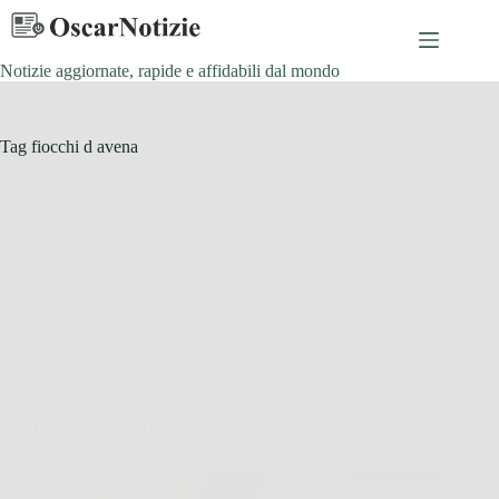
Salta
al
contenuto
Notizie aggiornate, rapide e affidabili dal mondo
Tag
fiocchi d avena
Salute e Alimentazione
Fiocchi d’avena e frutta a colazione: i benefici per
metabolismo e intestino