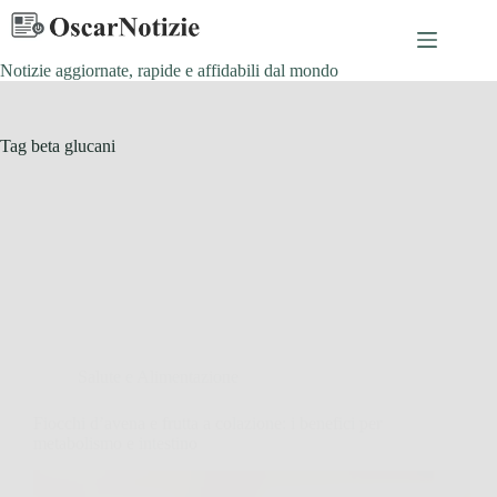
Salta
al
contenuto
Notizie aggiornate, rapide e affidabili dal mondo
Tag
beta glucani
Salute e Alimentazione
Fiocchi d’avena e frutta a colazione: i benefici per
metabolismo e intestino