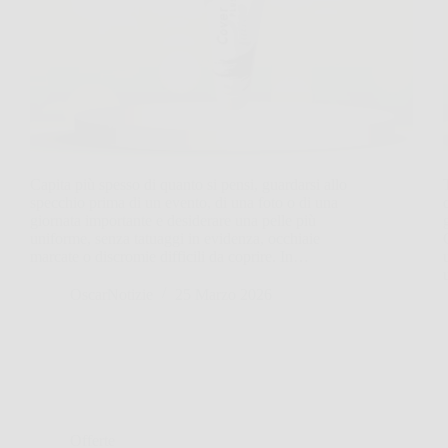
Capita più spesso di quanto si pensi, guardarsi allo
specchio prima di un evento, di una foto o di una
giornata importante e desiderare una pelle più
uniforme, senza tatuaggi in evidenza, occhiaie
marcate o discromie difficili da coprire. In…
OscarNotizie
25 Marzo 2026
Offerte