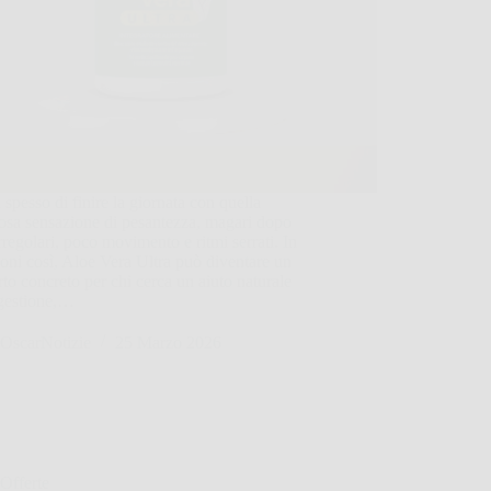
 spesso di finire la giornata con quella
iosa sensazione di pesantezza, magari dopo
irregolari, poco movimento e ritmi serrati. In
ioni così, Aloe Vera Ultra può diventare un
to concreto per chi cerca un aiuto naturale
igestione,…
OscarNotizie
25 Marzo 2026
Offerte