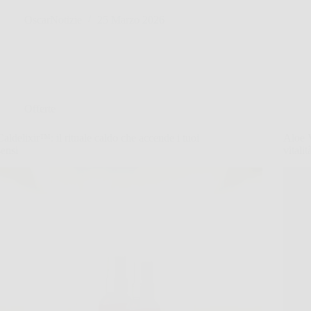
OscarNotizie
25 Marzo 2026
Offerte
Caldelixir™: il rituale caldo che accende i tuoi
Aloe V
sensi
vitali