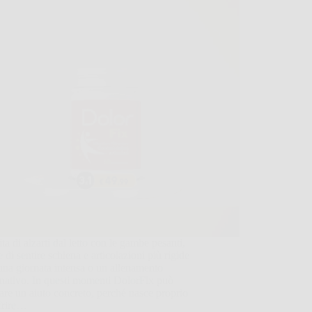
ita di alzarti dal letto con le gambe pesanti,
 di sentire schiena e articolazioni più rigide
na giornata intensa o un allenamento
nativo. In questi momenti DolorFix può
are un aiuto concreto, perché nasce proprio
frire…