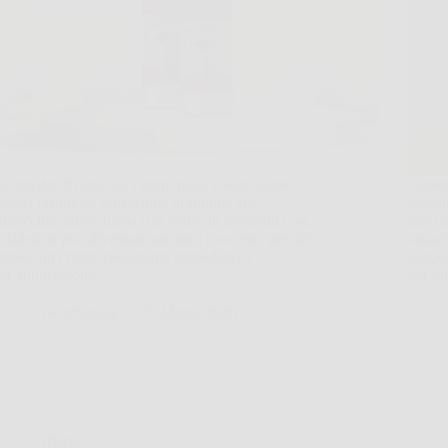
Ti alzi dal divano, fai i primi passi e senti subito
Capita
quella fastidiosa sensazione di rigidità alle
fastid
ginocchia, alla schiena o al collo. In momenti così,
pasti 
Caldelixir può diventare un aiuto concreto, perché
situaz
unisce un effetto riscaldante immediato a
suppor
un’applicazione…
per d
OscarNotizie
25 Marzo 2026
Offerte