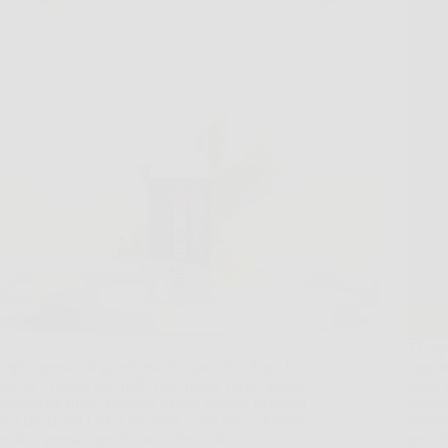
Ti cap
Capita spesso di guardarsi allo specchio dopo la
oppure
doccia e notare una pelle più spenta, meno tonica,
dopo u
segnata da stress, rasatura e ritmi intensi. In questi
impeg
casi BioBoost Gel si presenta come una soluzione
divent
pratica, pensata per l’uomo che vuole…
per of