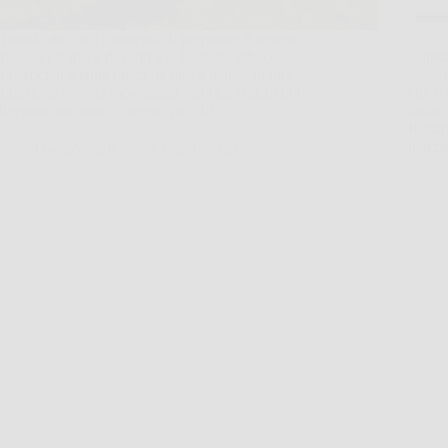
Quando arriva il momento di preparare il terreno,
spesso ci si trova davanti a zolle dure, erbacce
Capita
superficiali e tanta fatica da fare a mano. In una
sistem
situazione così, la motozappa elettrica Bakaji può
che il
diventare un aiuto concreto per chi…
situaz
Rettan
perch
OscarNotizie
24 Marzo 2026