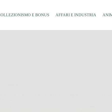
COLLEZIONISMO E BONUS
AFFARI E INDUSTRIA
ANIM
Offerte
BioBoost Gel: energia e freschezza immediata per
DolorF
il tuo benessere quotidiano