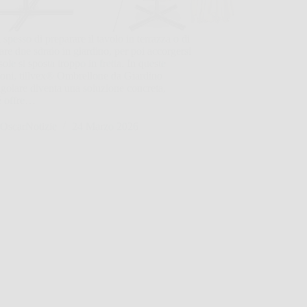
 spesso di preparare il tavolo in terrazza o di
are due sdraio in giardino, per poi accorgersi
 sole si sposta troppo in fretta. In queste
ioni, tillvex® Ombrellone da Giardino
golare diventa una soluzione concreta,
é offre…
OscarNotizie
24 Marzo 2026