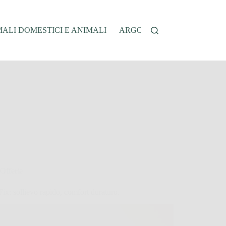
ALI DOMESTICI E ANIMALI
ARGOMENTI SENSIBILI
Offerte
ix: sollievo rapido, comfort duraturo.